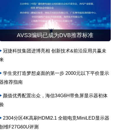
AVS3编码已成为DVB推荐标准
冠捷科技集团进博亮相 创新技术&前沿应用共赢未
来
学生党打造梦想桌面的第一步 2000元以下平价显示
器推荐指南
颜值优秀配置出众，海信34G6H带鱼屏显示器初体
验
2304分区4K高刷HDMI2.1 全能电竞MiniLED显示器
创维F27G60U评测