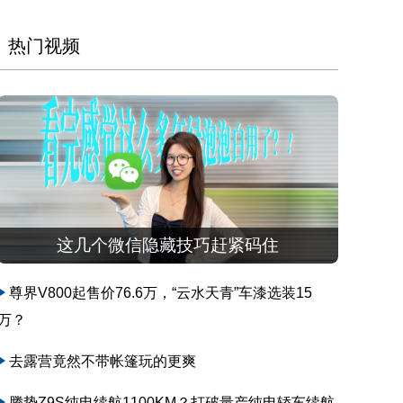
热门视频
这几个微信隐藏技巧赶紧码住
尊界V800起售价76.6万，“云水天青”车漆选装15
万？
去露营竟然不带帐篷玩的更爽
腾势Z9S纯电续航1100KM？打破量产纯电轿车续航