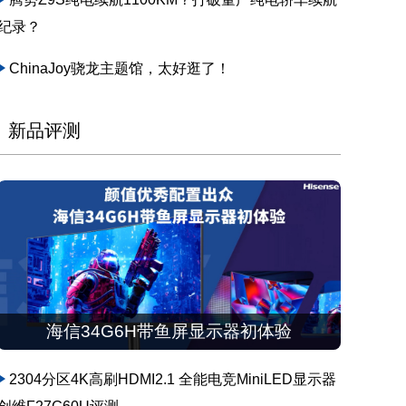
纪录？
ChinaJoy骁龙主题馆，太好逛了！
新品评测
海信34G6H带鱼屏显示器初体验
2304分区4K高刷HDMI2.1 全能电竞MiniLED显示器