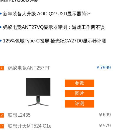
创维F27G60U评测
新年装备大升级 AOC Q27U2D显示器简评
蚂蚁电竞ANT27VQ显示器评测：游戏工作两不误
125%色域Type-C投屏 拾光纪CA27D0显示器评测
￥7999
蚂蚁电竞ANT257PF
1
参数
图片
评测
￥699
联想L2435
2
￥579
联想开天MT524 G1e
3