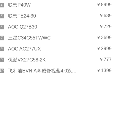
￥8999
联想P40W
4
￥639
联想TE24-30
5
￥729
AOC Q27B30
6
￥3699
三星C34G55TWWC
7
￥2999
AOC AG277UX
8
￥777
优派VX27G58-2K
9
￥1399
飞利浦EVNIA弈威舒视蓝4.0双核电竞显示器27M2N5501UK
10